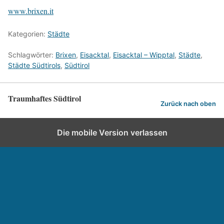
www.brixen.it
Kategorien:
Städte
Schlagwörter:
Brixen
,
Eisacktal
,
Eisacktal – Wipptal
,
Städte
,
Städte Südtirols
,
Südtirol
Traumhaftes Südtirol
Zurück nach oben
Die mobile Version verlassen