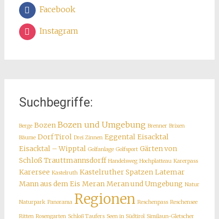
Facebook
Instagram
Suchbegriffe:
Bozen und Umgebung
Bozen
Berge
Brenner
Brixen
Dorf Tirol
Eggental
Eisacktal
Bäume
Drei Zinnen
Eisacktal – Wipptal
Gärten von
Golfanlage
Golfsport
Schloß Trauttmannsdorff
Handelsweg
Hochplatteau
Karerpass
Karersee
Kastelruther Spatzen
Latemar
Kastelruth
Mann aus dem Eis
Meran
Meran und Umgebung
Natur
Regionen
Naturpark
Panorama
Reschenpass
Reschensee
Ritten
Rosengarten
Schloß Taufers
Seen in Südtirol
Similaun-Gletscher