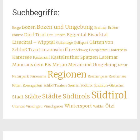
Suchbegriffe:
Bozen und Umgebung
Bozen
Berge
Brenner
Brixen
Dorf Tirol
Eggental
Eisacktal
Bäume
Drei Zinnen
Eisacktal – Wipptal
Gärten von
Golfanlage
Golfsport
Schloß Trauttmannsdorff
Handelsweg
Hochplatteau
Karerpass
Karersee
Kastelruther Spatzen
Latemar
Kastelruth
Mann aus dem Eis
Meran
Meran und Umgebung
Natur
Regionen
Naturpark
Panorama
Reschenpass
Reschensee
Ritten
Rosengarten
Schloß Taufers
Seen in Südtirol
Similaun-Gletscher
Südtirol
Städte Südtirols
Städte
Stadt
Wintersport
Ötzi
Ultental
Vinschgau
Vinschgauer
Wälder