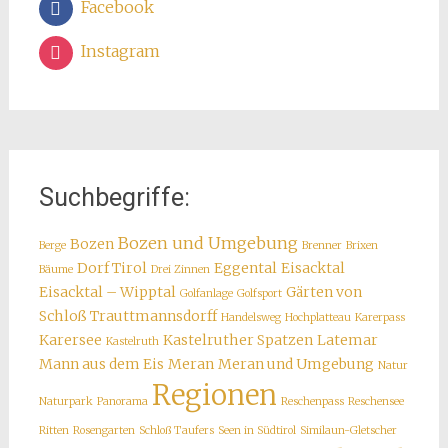
Facebook
Instagram
Suchbegriffe:
Bozen und Umgebung
Bozen
Berge
Brenner
Brixen
Dorf Tirol
Eggental
Eisacktal
Bäume
Drei Zinnen
Eisacktal – Wipptal
Gärten von
Golfanlage
Golfsport
Schloß Trauttmannsdorff
Handelsweg
Hochplatteau
Karerpass
Karersee
Kastelruther Spatzen
Latemar
Kastelruth
Mann aus dem Eis
Meran
Meran und Umgebung
Natur
Regionen
Naturpark
Panorama
Reschenpass
Reschensee
Ritten
Rosengarten
Schloß Taufers
Seen in Südtirol
Similaun-Gletscher