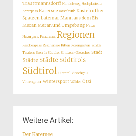
Trauttmannsdorff
Handelsweg
Hochplatteau
Karersee
Kastelruther
Karerpass
Kastelruth
Spatzen
Latemar
Mann aus dem Eis
Meran
Meran und Umgebung
Natur
Regionen
Naturpark
Panorama
Reschenpass
Reschensee
Ritten
Rosengarten
Schloß
Stadt
Taufers
Seen in Südtirol
Similaun-Gletscher
Städte Südtirols
Städte
Südtirol
Ultental
Vinschgau
Wintersport
Ötzi
Vinschgauer
Wälder
Weitere Artikel:
Der Karersee