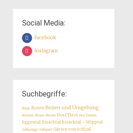
Social Media:
Facebook
Instagram
Suchbegriffe:
Bozen und Umgebung
Bozen
Berge
Dorf Tirol
Brenner
Brixen
Bäume
Drei Zinnen
Eggental
Eisacktal
Eisacktal – Wipptal
Gärten von Schloß
Golfanlage
Golfsport