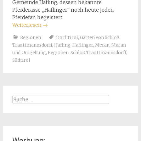
Gemeinde Hafling, dessen bekannte
Pferderasse „Haflinger“ noch heute jeden
Pferdefan begeistert.
Weiterlesen
→
Regionen
Dorf Tirol
,
Gärten von Schloß
Trauttmannsdorff
,
Hafling
,
Haflinger
,
Meran
,
Meran
und Umgebung
,
Regionen
,
Schloß Trauttmannsdorff
,
Südtirol
Suche
nach:
Werbung: