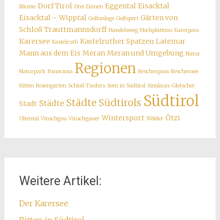
Dorf Tirol
Eggental
Eisacktal
Bäume
Drei Zinnen
Eisacktal – Wipptal
Gärten von
Golfanlage
Golfsport
Schloß Trauttmannsdorff
Handelsweg
Hochplatteau
Karerpass
Karersee
Kastelruther Spatzen
Latemar
Kastelruth
Mann aus dem Eis
Meran
Meran und Umgebung
Natur
Regionen
Naturpark
Panorama
Reschenpass
Reschensee
Ritten
Rosengarten
Schloß Taufers
Seen in Südtirol
Similaun-Gletscher
Südtirol
Städte Südtirols
Städte
Stadt
Wintersport
Ötzi
Ultental
Vinschgau
Vinschgauer
Wälder
Weitere Artikel:
Der Karersee