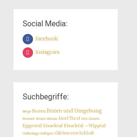
Social Media:
Facebook
Instagram
Suchbegriffe:
Bozen und Umgebung
Bozen
Berge
Dorf Tirol
Brenner
Brixen
Bäume
Drei Zinnen
Eggental
Eisacktal
Eisacktal – Wipptal
Gärten von Schloß
Golfanlage
Golfsport