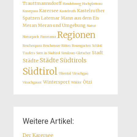
Trauttmannsdorff
Handelsweg
Hochplatteau
Karersee
Kastelruther
Karerpass
Kastelruth
Spatzen
Latemar
Mann aus dem Eis
Meran
Meran und Umgebung
Natur
Regionen
Naturpark
Panorama
Reschenpass
Reschensee
Ritten
Rosengarten
Schloß
Stadt
Taufers
Seen in Südtirol
Similaun-Gletscher
Städte Südtirols
Städte
Südtirol
Ultental
Vinschgau
Wintersport
Ötzi
Vinschgauer
Wälder
Weitere Artikel:
Der Karersee