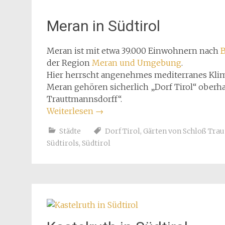
Meran in Südtirol
Meran ist mit etwa 39.000 Einwohnern nach
der Region
Meran und Umgebung
.
Hier herrscht angenehmes mediterranes Kli
Meran gehören sicherlich „Dorf Tirol“ oberh
Trauttmannsdorff“.
Weiterlesen
→
Städte
Dorf Tirol
,
Gärten von Schloß Tra
Südtirols
,
Südtirol