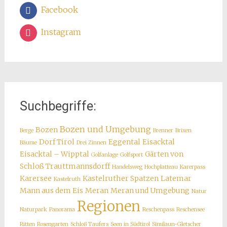
Facebook
Instagram
Suchbegriffe:
Bozen und Umgebung
Bozen
Berge
Brenner
Brixen
Dorf Tirol
Eggental
Eisacktal
Bäume
Drei Zinnen
Eisacktal – Wipptal
Gärten von
Golfanlage
Golfsport
Schloß Trauttmannsdorff
Handelsweg
Hochplatteau
Karerpass
Karersee
Kastelruther Spatzen
Latemar
Kastelruth
Mann aus dem Eis
Meran
Meran und Umgebung
Natur
Regionen
Naturpark
Panorama
Reschenpass
Reschensee
Ritten
Rosengarten
Schloß Taufers
Seen in Südtirol
Similaun-Gletscher