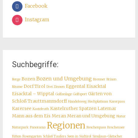
Facebook
Instagram
Suchbegriffe:
Bozen und Umgebung
Bozen
Berge
Brenner
Brixen
Dorf Tirol
Eggental
Eisacktal
Bäume
Drei Zinnen
Eisacktal – Wipptal
Gärten von
Golfanlage
Golfsport
Schloß Trauttmannsdorff
Handelsweg
Hochplatteau
Karerpass
Karersee
Kastelruther Spatzen
Latemar
Kastelruth
Mann aus dem Eis
Meran
Meran und Umgebung
Natur
Regionen
Naturpark
Panorama
Reschenpass
Reschensee
Ritten
Rosengarten
Schloß Taufers
Seen in Südtirol
Similaun-Gletscher